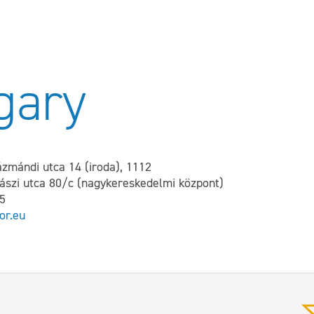
gary
zmándi utca 14 (iroda), 1112
ászi utca 80/c (nagykereskedelmi központ)
75
or.eu