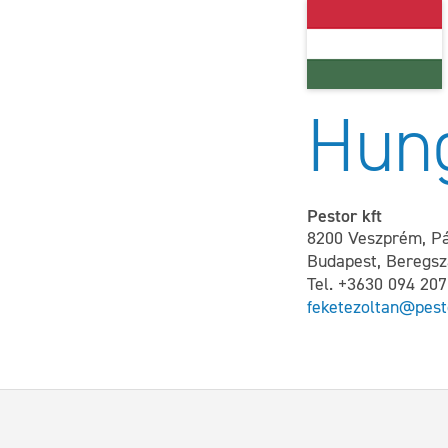
Hun
Pestor kft
8200 Veszprém, Pá
Budapest, Beregsz
Tel. +3630 094 20
feketezoltan@pest