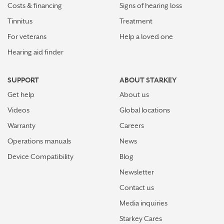
Costs & financing
Signs of hearing loss
Tinnitus
Treatment
For veterans
Help a loved one
Hearing aid finder
SUPPORT
ABOUT STARKEY
Get help
About us
Videos
Global locations
Warranty
Careers
Operations manuals
News
Device Compatibility
Blog
Newsletter
Contact us
Media inquiries
Starkey Cares